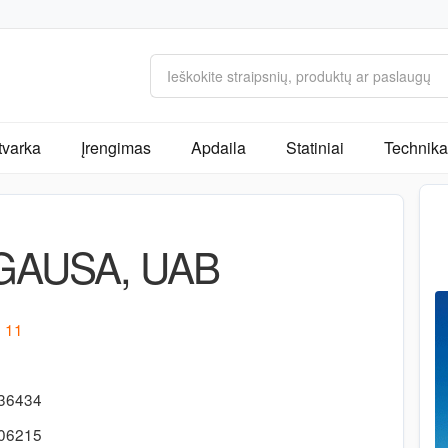
tvarka
Įrengimas
Apdaila
Statiniai
Technika 
GAUSA, UAB
. 11
136434
306215