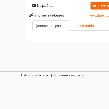
El. paštas
Susisiekti
Įmonės svetainės
www.langug
Įmonės straipsniai
Įmonės produktai
lt.allconstructions.com
| Visos teisės saugomos.