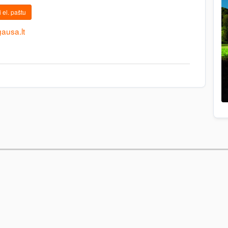
 el. paštu
ausa.lt