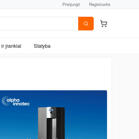
Prisijungti
Registruotis
ir įrankiai
Statyba