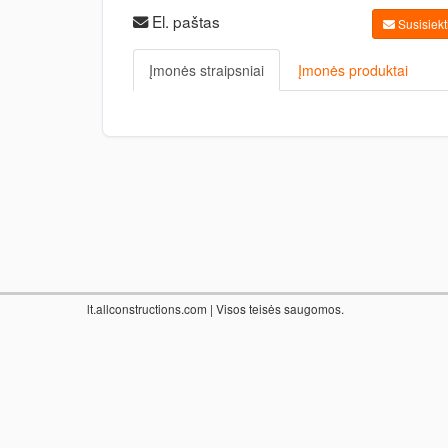
El. paštas
Susisiekti
Įmonės straipsniai
Įmonės produktai
lt.allconstructions.com
| Visos teisės saugomos.