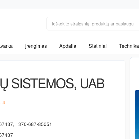
tvarka
Įrengimas
Apdaila
Statiniai
Technika 
Ų SISTEMOS, UAB
. 4
s
67437, +370-687-85051
467437