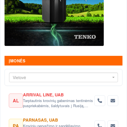
ĮMONĖS
Vietovė
ARRIVAL LINE, UAB
AL
Tarptautinis krovinių gabenimas tentinėmis
puspriekabėmis, šaldytuvais į Rusiją,
Baltarusiją, Ukrainą, Kazachstaną.
PARNASAS, UAB
PA
Krovinių pervežimo ir sandėliavimo