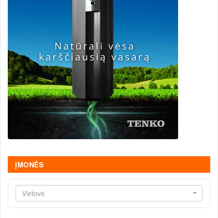
ĮMONĖS
Vietovė