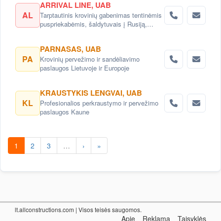
ARRIVAL LINE, UAB
AL
Tarptautinis krovinių gabenimas tentinėmis
puspriekabėmis, šaldytuvais į Rusiją,
Baltarusiją, Ukrainą, Kazachstaną.
PARNASAS, UAB
PA
Krovinių pervežimo ir sandėliavimo
paslaugos Lietuvoje ir Europoje
KRAUSTYKIS LENGVAI, UAB
KL
Profesionalios perkraustymo ir pervežimo
paslaugos Kaune
1
2
3
…
›
»
lt.allconstructions.com
| Visos teisės saugomos.
Apie
Reklama
Taisyklės