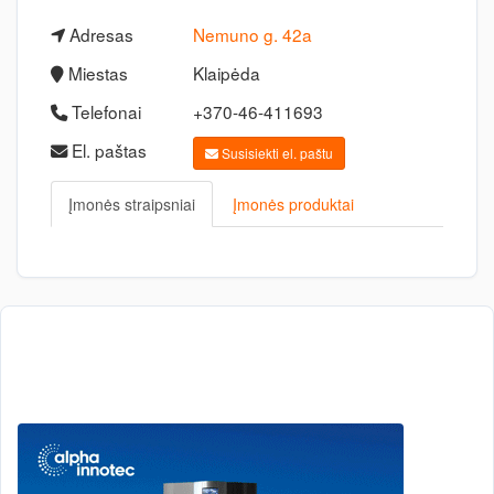
Adresas
Nemuno g. 42a
Miestas
Klaipėda
Telefonai
+370-46-411693
El. paštas
Susisiekti el. paštu
Įmonės straipsniai
Įmonės produktai