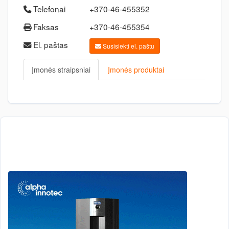
Telefonai
+370-46-455352
Faksas
+370-46-455354
El. paštas
Susisiekti el. paštu
Įmonės straipsniai
Įmonės produktai