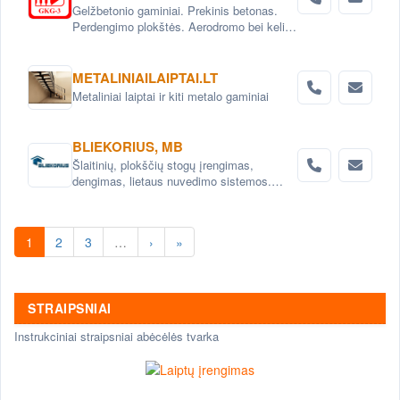
Gelžbetonio gaminiai. Prekinis betonas.
Perdengimo plokštės. Aerodromo bei kelio
plokštės. Grindinio trinkelės. Pamatai.
Betoniniai šulinio žiedai. Tvoros elementai
METALINIAILAIPTAI.LT
Metaliniai laiptai ir kiti metalo gaminiai
BLIEKORIUS, MB
Šlaitinių, plokščių stogų įrengimas,
dengimas, lietaus nuvedimo sistemos.
Skardinimo darbai-stogui, langams ir kt.
Metalo konstrukcijų montavimas
1
2
3
…
›
»
STRAIPSNIAI
Instrukciniai straipsniai abėcėlės tvarka