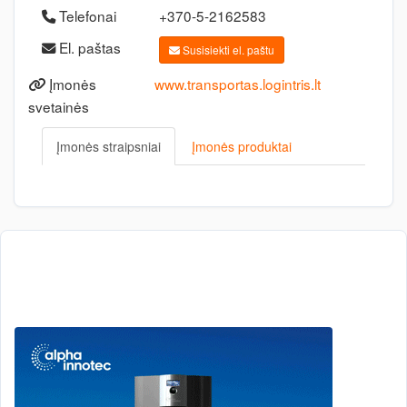
Telefonai
+370-5-2162583
El. paštas
Susisiekti el. paštu
Įmonės
www.transportas.logintris.lt
svetainės
Įmonės straipsniai
Įmonės produktai