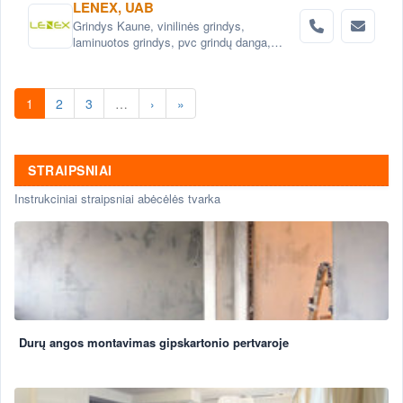
LENEX, UAB
Grindys Kaune, vinilinės grindys,
laminuotos grindys, pvc grindų danga,
medžio masyvo grindys, parketas. Vidaus
durys: faneruotos, laminuotos,
ekofaneruotės, medinės.
1
2
3
…
›
»
STRAIPSNIAI
Instrukciniai straipsniai abėcėlės tvarka
Durų angos montavimas gipskartonio pertvaroje