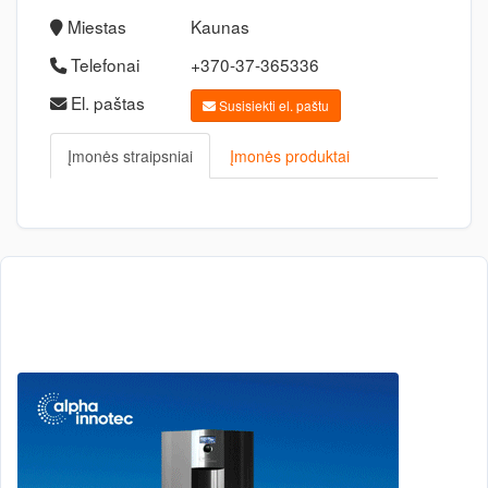
Miestas
Kaunas
Telefonai
+370-37-365336
El. paštas
Susisiekti el. paštu
Įmonės straipsniai
Įmonės produktai