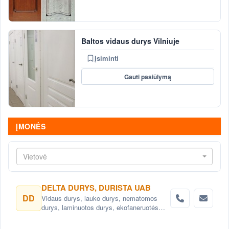
Baltos vidaus durys Vilniuje
Įsiminti
Gauti pasiūlymą
ĮMONĖS
Vietovė
DELTA DURYS, DURISTA UAB
DD
Vidaus durys, lauko durys, nematomos
durys, laminuotos durys, ekofaneruotės
durys, dažytos durys, faneruotos durys.
Durys Vilniuje.