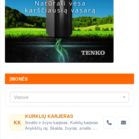
ĮMONĖS
Vietovė
KURKLIŲ KARJERAS
KK
Smėlio ir žvyro karjeras, Kurklių karjeras
Anykščių raj. Skalda, žvyras, smėlis -
gamyba, didmeninė ir mažmeninė prekyba.