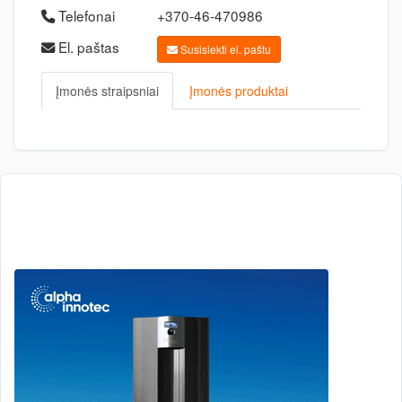
Telefonai
+370-46-470986
El. paštas
Susisiekti el. paštu
Įmonės straipsniai
Įmonės produktai