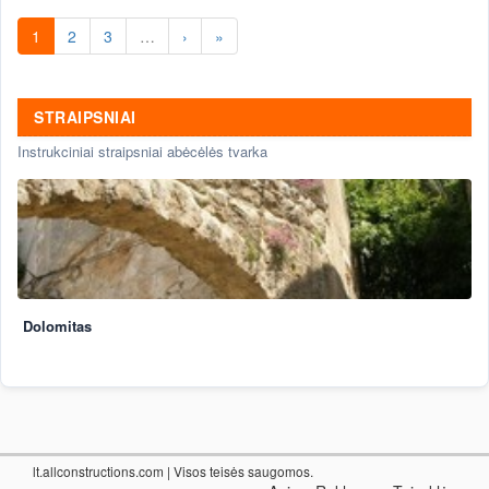
Smėlio gamyba keliams, skiediniams,
gerbūvio elementams. Karjeras.Žvirgždo
1
2
3
…
›
»
skalda, žvirgždas, smėlis, žvirgždo skalda
STRAIPSNIAI
Instrukciniai straipsniai abėcėlės tvarka
Dolomitas
lt.allconstructions.com
| Visos teisės saugomos.