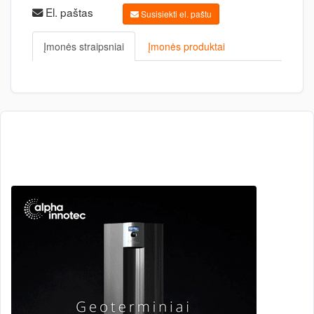
El. paštas
Susisiekti el. paštu
Įmonės straipsniai
Įmonės produktai