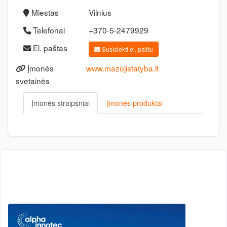
Miestas
Vilnius
Telefonai
+370-5-2479929
El. paštas
Susisiekti el. paštu
Įmonės
www.mazojistatyba.lt
svetainės
Įmonės straipsniai
Įmonės produktai