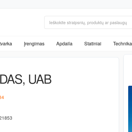
tvarka
Įrengimas
Apdaila
Statiniai
Technika 
DAS, UAB
 34
721853