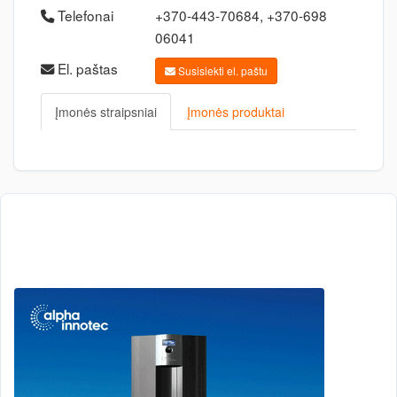
Telefonai
+370-443-70684, +370-698
06041
El. paštas
Susisiekti el. paštu
Įmonės straipsniai
Įmonės produktai