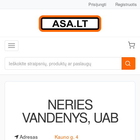
Prisijungti
Registruotis
Toggle navigation
NERIES
VANDENYS, UAB
Adresas
Kauno g. 4