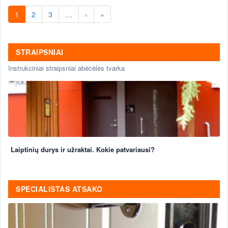
1
2
3
…
›
»
STRAIPSNIAI
Instrukciniai straipsniai abėcėlės tvarka
Laiptinių durys ir užraktai. Kokie patvariausi?
SPECIALISTAS ATSAKO