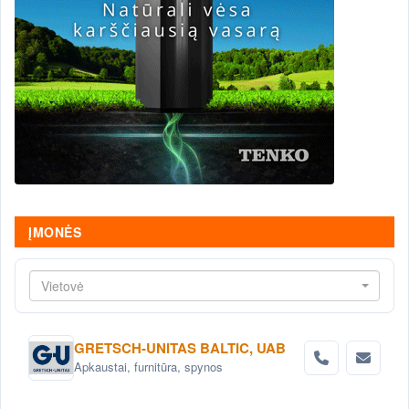
ĮMONĖS
Vietovė
GRETSCH-UNITAS BALTIC, UAB
Apkaustai, furnitūra, spynos