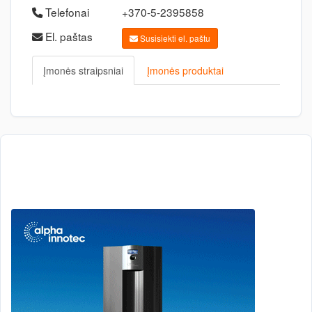
Telefonai
+370-5-2395858
El. paštas
Susisiekti el. paštu
Įmonės straipsniai
Įmonės produktai