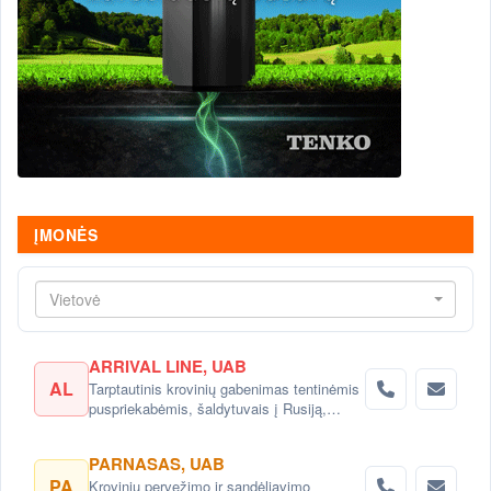
ĮMONĖS
Vietovė
ARRIVAL LINE, UAB
AL
Tarptautinis krovinių gabenimas tentinėmis
puspriekabėmis, šaldytuvais į Rusiją,
Baltarusiją, Ukrainą, Kazachstaną.
PARNASAS, UAB
PA
Krovinių pervežimo ir sandėliavimo