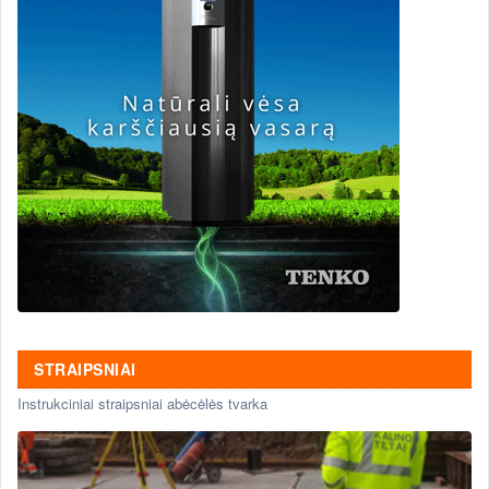
STRAIPSNIAI
Instrukciniai straipsniai abėcėlės tvarka