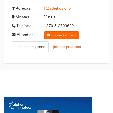
Adresas
P.Žadeikos g. 5
Miestas
Vilnius
Telefonai
+370-5-2703622
El. paštas
Susisiekti el. paštu
Įmonės straipsniai
Įmonės produktai