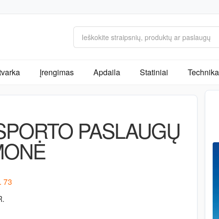
tvarka
Įrengimas
Apdaila
Statiniai
Technika 
NSPORTO PASLAUGŲ
MONĖ
. 73
R.