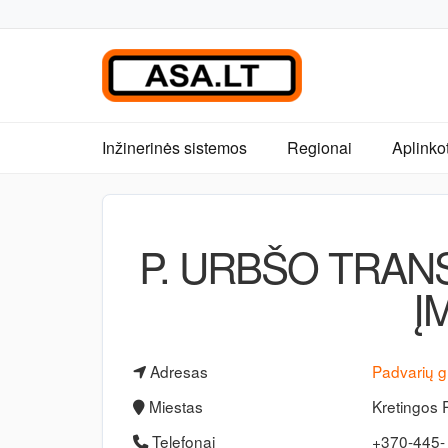
Inžinerinės sistemos
Regionai
Aplinko
P. URBŠO TRA
Į
Adresas
Padvarių g
Miestas
Kretingos 
Telefonai
+370-445-