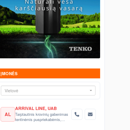
ĮMONĖS
Vietovė
ARRIVAL LINE, UAB
AL
Tarptautinis krovinių gabenimas
tentinėmis puspriekabėmis,
šaldytuvais į Rusiją, Baltarusiją,
Ukrainą, Kazachstaną.