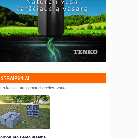
STRAIPSNIAI
strukciniai straipsniai abėcėlės tvarka
ontoninio liepto statyba