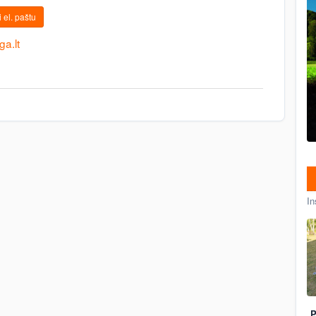
 el. paštu
a.lt
In
P