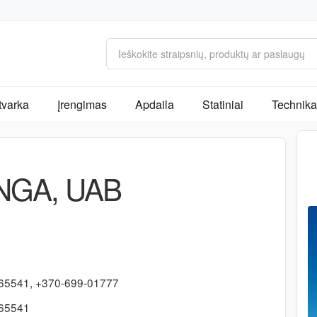
tvarka
Įrengimas
Apdaila
Statiniai
Technika 
NGA, UAB
65541, +370-699-01777
165541