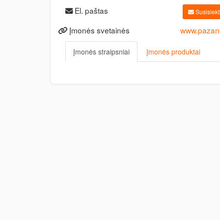
El. paštas
Susisiekti
Įmonės svetainės
www.pazang
Įmonės straipsniai
Įmonės produktai