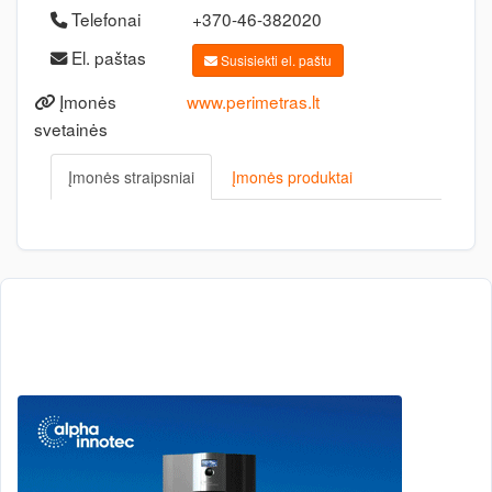
Telefonai
+370-46-382020
El. paštas
Susisiekti el. paštu
Įmonės
www.perimetras.lt
svetainės
Įmonės straipsniai
Įmonės produktai