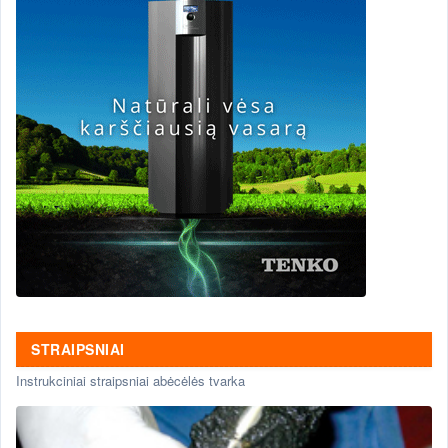
STRAIPSNIAI
Instrukciniai straipsniai abėcėlės tvarka