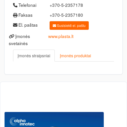
Telefonai
+370-5-2357178
Faksas
+370-5-2357180
El. paštas
Susisiekti el. paštu
Įmonės
www.plasta.lt
svetainės
Įmonės straipsniai
Įmonės produktai