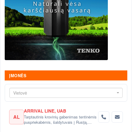
ĮMONĖS
Vietovė
ARRIVAL LINE, UAB
AL
Tarptautinis krovinių gabenimas tentinėmis
puspriekabėmis, šaldytuvais į Rusiją,
Baltarusiją, Ukrainą, Kazachstaną.