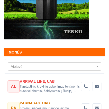
ĮMONĖS
Vietovė
ARRIVAL LINE, UAB
AL
Tarptautinis krovinių gabenimas tentinėmis
puspriekabėmis, šaldytuvais į Rusiją,
Baltarusiją, Ukrainą, Kazachstaną.
PARNASAS, UAB
PA
Krovinių pervežimo ir sandėliavimo