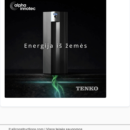
lt.allconstructions.com
| Visos teisės saugomos.