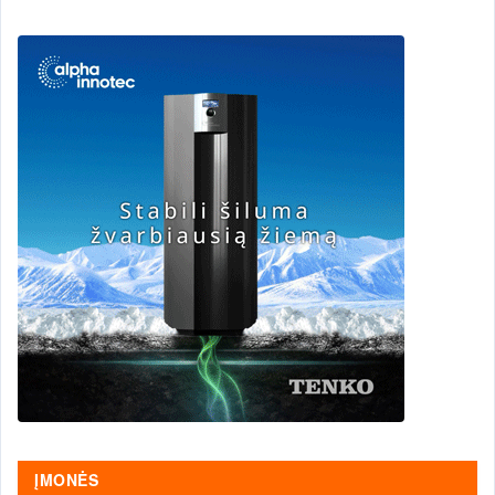
ĮMONĖS