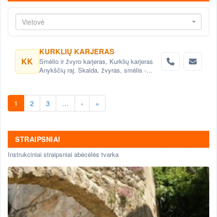
Vietovė
KURKLIŲ KARJERAS
KK
Smėlio ir žvyro karjeras, Kurklių karjeras
Anykščių raj. Skalda, žvyras, smėlis -
gamyba, didmeninė ir mažmeninė prekyba.
Smėlio gamyba keliams, skiediniams,
gerbūvio elementams. Karjeras.Žvirgždo
1
2
3
…
›
»
skalda, žvirgždas, smėlis, žvirgždo skalda
STRAIPSNIAI
Instrukciniai straipsniai abėcėlės tvarka