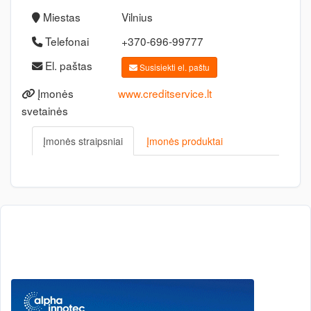
Miestas
Vilnius
Telefonai
+370-696-99777
El. paštas
Susisiekti el. paštu
Įmonės
www.creditservice.lt
svetainės
Įmonės straipsniai
Įmonės produktai