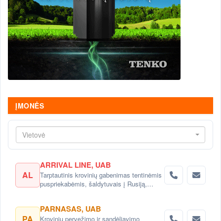
ĮMONĖS
Vietovė
ARRIVAL LINE, UAB
AL
Tarptautinis krovinių gabenimas tentinėmis
puspriekabėmis, šaldytuvais į Rusiją,
Baltarusiją, Ukrainą, Kazachstaną.
PARNASAS, UAB
PA
Krovinių pervežimo ir sandėliavimo