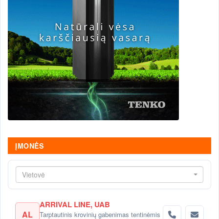
ĮMONĖS
Vietovė
ARRIVAL LINE, UAB
AL
Tarptautinis krovinių gabenimas tentinėmis