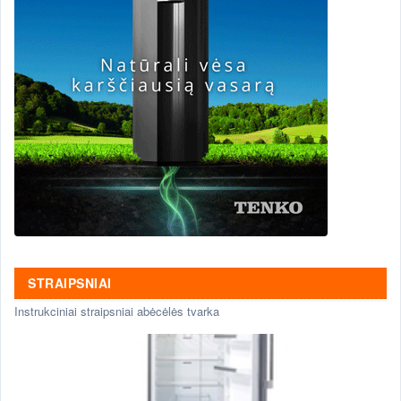
STRAIPSNIAI
Instrukciniai straipsniai abėcėlės tvarka