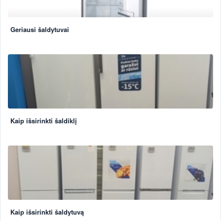
Geriausi šaldytuvai
Kaip išsirinkti šaldiklį
Kaip išsirinkti šaldytuvą