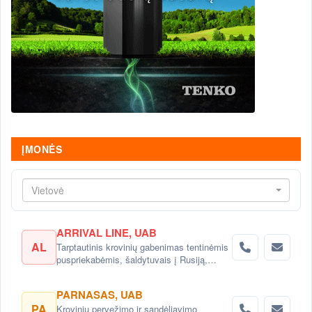
ĮMONĖS
Vietovė
ARRIVAL LINE, UAB
AL
Tarptautinis krovinių gabenimas tentinėmis
puspriekabėmis, šaldytuvais į Rusiją,
Baltarusiją, Ukrainą, Kazachstaną.
PARNASAS, UAB
PA
Krovinių pervežimo ir sandėliavimo