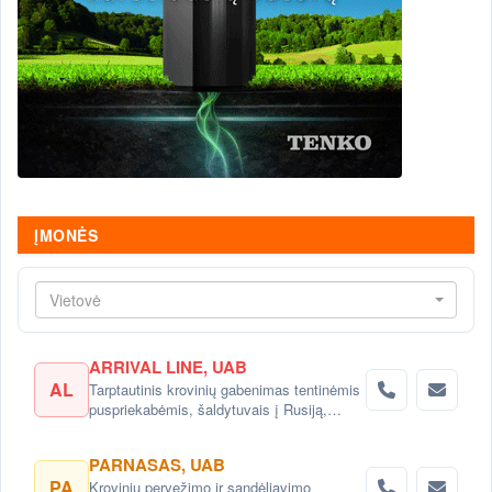
ĮMONĖS
Vietovė
ARRIVAL LINE, UAB
AL
Tarptautinis krovinių gabenimas tentinėmis
puspriekabėmis, šaldytuvais į Rusiją,
Baltarusiją, Ukrainą, Kazachstaną.
PARNASAS, UAB
PA
Krovinių pervežimo ir sandėliavimo