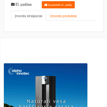
El. paštas
Susisiekti el. paštu
Įmonės straipsniai
Įmonės produktai