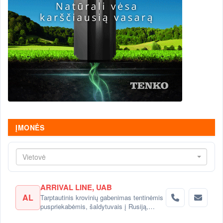
ĮMONĖS
Vietovė
ARRIVAL LINE, UAB
AL
Tarptautinis krovinių gabenimas tentinėmis
puspriekabėmis, šaldytuvais į Rusiją,
Baltarusiją, Ukrainą, Kazachstaną.