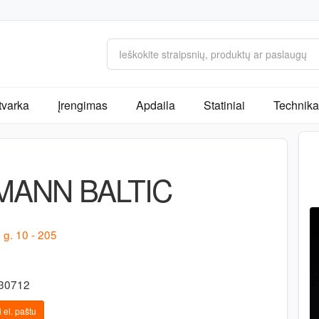
tvarka
Įrengimas
Apdaila
Statiniai
Technika 
MANN BALTIC
 g. 10 - 205
130712
 el. paštu