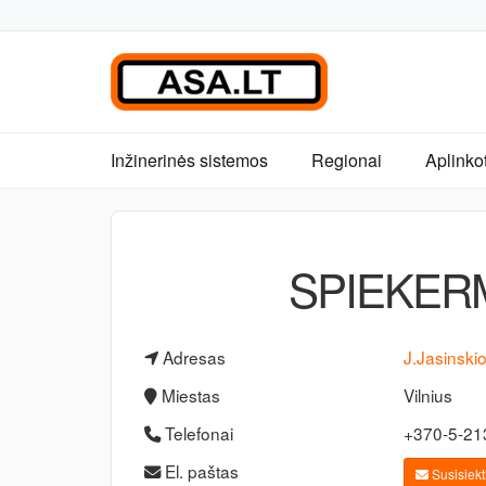
Inžinerinės sistemos
Regionai
Aplinko
SPIEKER
Adresas
J.Jasinskio
Miestas
Vilnius
Telefonai
+370-5-2
El. paštas
Susisiekti