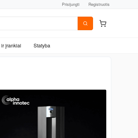
Prisijungti
Registruotis
ir įrankiai
Statyba