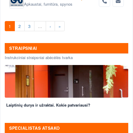
Apkaustai, furnitūra, spynos
1
2
3
…
›
»
STRAIPSNIAI
Instrukciniai straipsniai abėcėlės tvarka
Laiptinių durys ir užraktai. Kokie patvariausi?
SPECIALISTAS ATSAKO