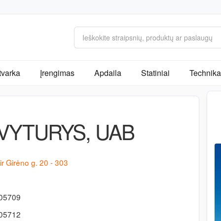
tvarka
Įrengimas
Apdaila
Statiniai
Technika 
VYTURYS, UAB
ir Girėno g. 20 - 303
505709
505712