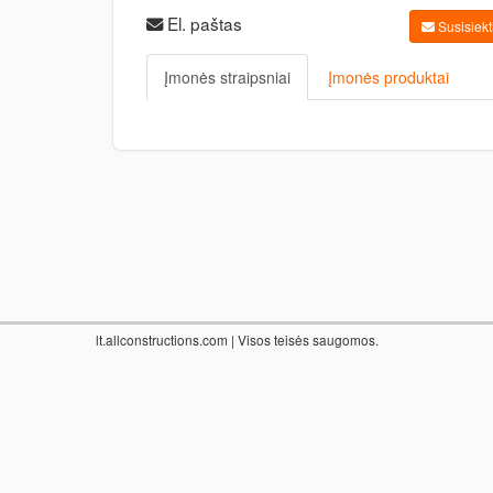
El. paštas
Susisiekti
Įmonės straipsniai
Įmonės produktai
lt.allconstructions.com
| Visos teisės saugomos.