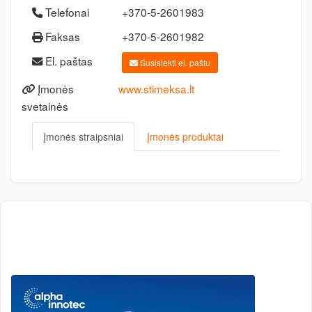
Telefonai
+370-5-2601983
Faksas
+370-5-2601982
El. paštas
Susisiekti el. paštu
Įmonės
www.stimeksa.lt
svetainės
Įmonės straipsniai
Įmonės produktai