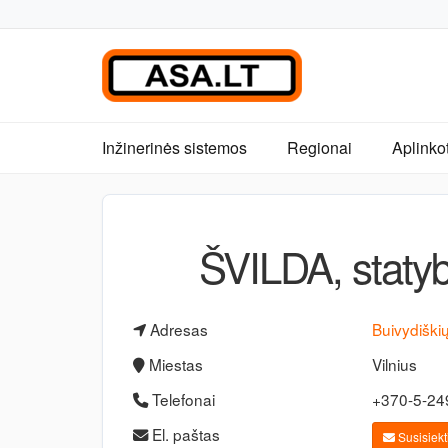
Inžinerinės sistemos
Regionai
Aplinko
ŠVILDA, staty
Adresas
Buivydiški
Miestas
Vilnius
Telefonai
+370-5-2
El. paštas
Susisiekti