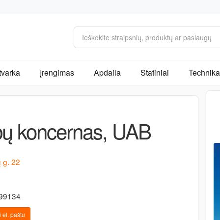
tvarka
Įrengimas
Apdaila
Statiniai
Technika 
bų koncernas, UAB
ų g. 22
499134
 el. paštu