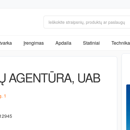
tvarka
Įrengimas
Apdaila
Statiniai
Technika 
Ų AGENTŪRA, UAB
g. 1
312945