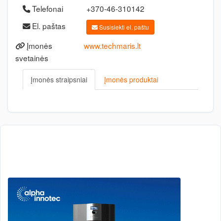
Telefonai
+370-46-310142
El. paštas
Susisiekti el. paštu
Įmonės
www.techmaris.lt
svetainės
Įmonės straipsniai
Įmonės produktai