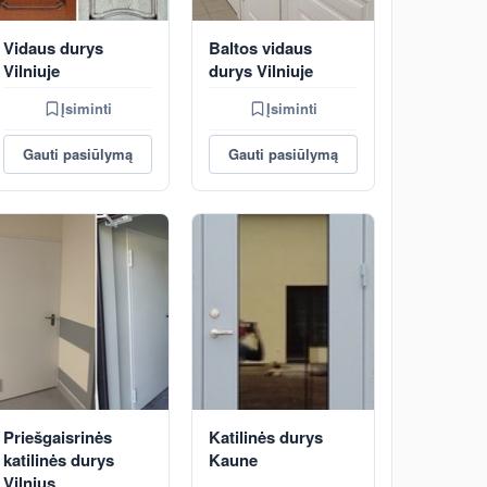
Vidaus durys
Baltos vidaus
Vilniuje
durys Vilniuje
Įsiminti
Įsiminti
Gauti pasiūlymą
Gauti pasiūlymą
Priešgaisrinės
Katilinės durys
katilinės durys
Kaune
Vilnius