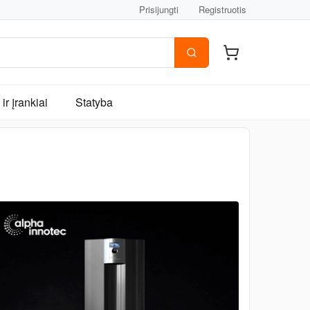
Prisijungti
Registruotis
ir įrankiai
Statyba