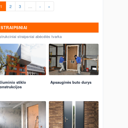
Kompozicines įėjimo lauko durys
1
2
3
…
›
»
Kaune.
STRAIPSNIAI
strukciniai straipsniai abėcėlės tvarka
liuminio stiklo
Apsauginės buto durys
onstrukcijos