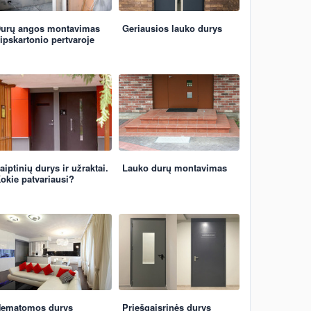
urų angos montavimas
Geriausios lauko durys
ipskartonio pertvaroje
aiptinių durys ir užraktai.
Lauko durų montavimas
okie patvariausi?
ematomos durys
Priešgaisrinės durys