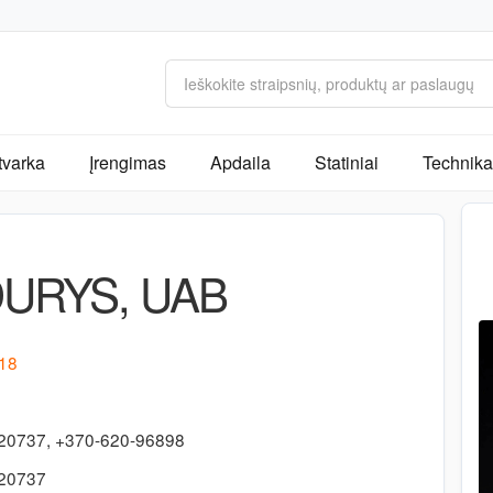
tvarka
Įrengimas
Apdaila
Statiniai
Technika 
URYS, UAB
 18
20737, +370-620-96898
420737