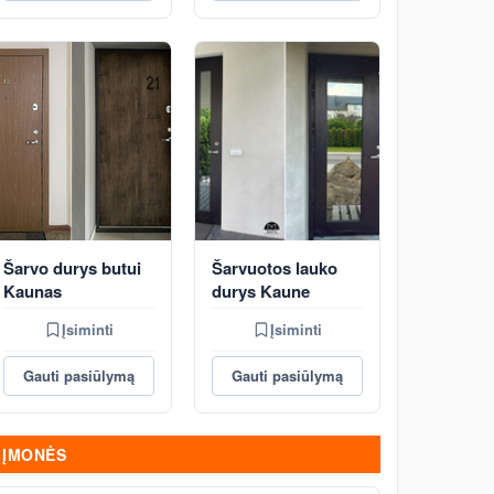
Šarvo durys butui
Šarvuotos lauko
Kaunas
durys Kaune
Įsiminti
Įsiminti
Gauti pasiūlymą
Gauti pasiūlymą
ĮMONĖS