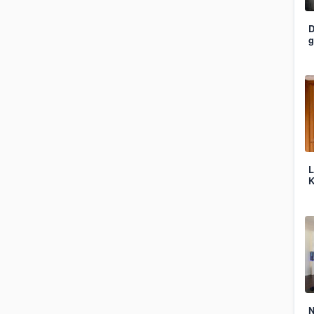
D
g
L
K
N