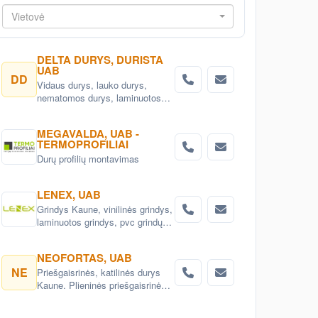
Vietovė
DELTA DURYS, DURISTA
UAB
DD
Vidaus durys, lauko durys,
nematomos durys, laminuotos
durys, ekofaneruotės durys,
dažytos durys, faneruotos durys.
MEGAVALDA, UAB -
Durys Vilniuje.
TERMOPROFILIAI
Durų profilių montavimas
LENEX, UAB
Grindys Kaune, vinilinės grindys,
laminuotos grindys, pvc grindų
danga, medžio masyvo grindys,
parketas. Vidaus durys:
NEOFORTAS, UAB
faneruotos, laminuotos,
NE
Priešgaisrinės, katilinės durys
ekofaneruotės, medinės.
Kaune. Plieninės priešgaisrinės
durys. Katilinės durys su stiklu,
ugniai atsparios durys.