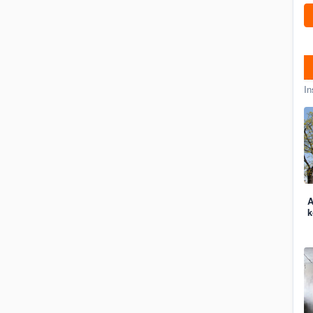
In
A
k