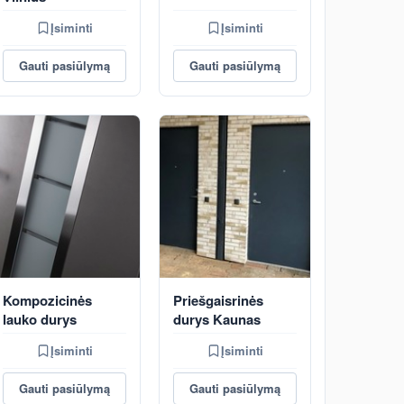
Įsiminti
Įsiminti
Gauti pasiūlymą
Gauti pasiūlymą
Kompozicinės
Priešgaisrinės
lauko durys
durys Kaunas
Įsiminti
Įsiminti
Gauti pasiūlymą
Gauti pasiūlymą