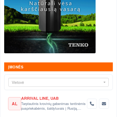
ĮMONĖS
Vietovė
ARRIVAL LINE, UAB
AL
Tarptautinis krovinių gabenimas tentinėmis
puspriekabėmis, šaldytuvais į Rusiją,
Baltarusiją, Ukrainą, Kazachstaną.