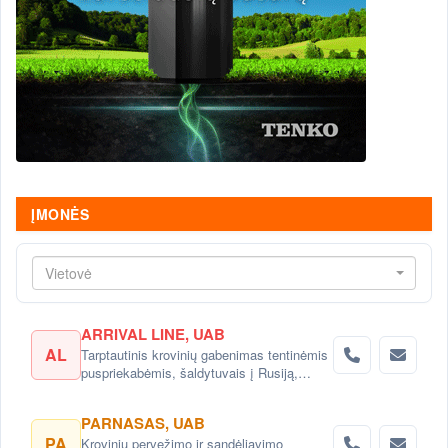
ĮMONĖS
Vietovė
ARRIVAL LINE, UAB
AL
Tarptautinis krovinių gabenimas tentinėmis
puspriekabėmis, šaldytuvais į Rusiją,
Baltarusiją, Ukrainą, Kazachstaną.
PARNASAS, UAB
PA
Krovinių pervežimo ir sandėliavimo