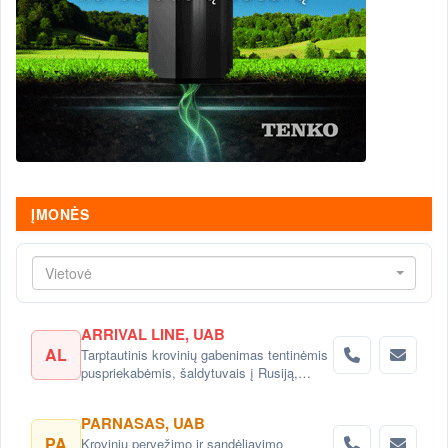
ĮMONĖS
Vietovė
ARRIVAL LINE, UAB
AL
Tarptautinis krovinių gabenimas tentinėmis
puspriekabėmis, šaldytuvais į Rusiją,
Baltarusiją, Ukrainą, Kazachstaną.
PARNASAS, UAB
PA
Krovinių pervežimo ir sandėliavimo