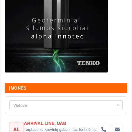
ĮMONĖS
Vietovė
ARRIVAL LINE, UAB
AL
Tarptautinis krovinių gabenimas tentinėmis