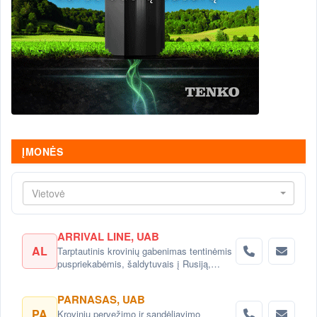
ĮMONĖS
Vietovė
ARRIVAL LINE, UAB
AL
Tarptautinis krovinių gabenimas tentinėmis
puspriekabėmis, šaldytuvais į Rusiją,
Baltarusiją, Ukrainą, Kazachstaną.
PARNASAS, UAB
PA
Krovinių pervežimo ir sandėliavimo