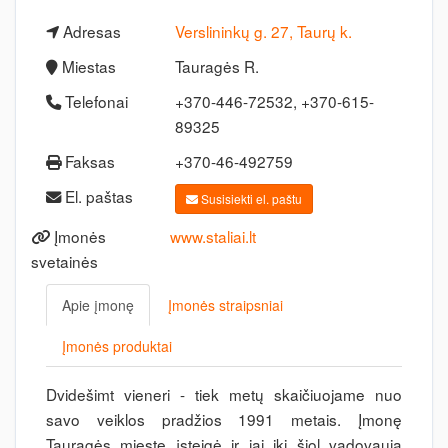
Adresas
Verslininkų g. 27, Taurų k.
Miestas
Tauragės R.
Telefonai
+370-446-72532, +370-615-
89325
Faksas
+370-46-492759
El. paštas
Susisiekti el. paštu
Įmonės
www.staliai.lt
svetainės
Apie įmonę
Įmonės straipsniai
Įmonės produktai
Dvidešimt vieneri - tiek metų skaičiuojame nuo
savo veiklos pradžios 1991 metais. Įmonę
Tauragės mieste įsteigė ir jai iki šiol vadovauja