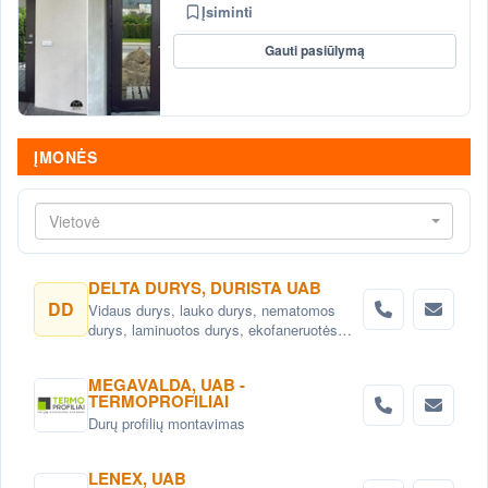
Įsiminti
Gauti pasiūlymą
ĮMONĖS
Vietovė
DELTA DURYS, DURISTA UAB
DD
Vidaus durys, lauko durys, nematomos
durys, laminuotos durys, ekofaneruotės
durys, dažytos durys, faneruotos durys.
Durys Vilniuje.
MEGAVALDA, UAB -
TERMOPROFILIAI
Durų profilių montavimas
LENEX, UAB