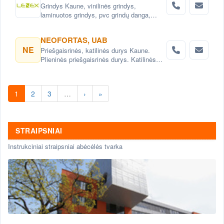
Grindys Kaune, vinilinės grindys,
laminuotos grindys, pvc grindų danga,
medžio masyvo grindys, parketas. Vidaus
durys: faneruotos, laminuotos,
NEOFORTAS, UAB
ekofaneruotės, medinės.
NE
Priešgaisrinės, katilinės durys Kaune.
Plieninės priešgaisrinės durys. Katilinės
durys su stiklu, ugniai atsparios durys.
Kompozicines įėjimo lauko durys Kaune.
1
2
3
…
›
»
STRAIPSNIAI
Instrukciniai straipsniai abėcėlės tvarka