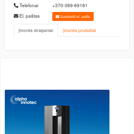
Telefonai
+370-389-69181
El. paštas
Susisiekti el. paštu
Įmonės straipsniai
Įmonės produktai