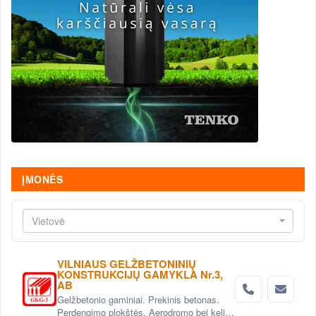
ĮMONĖS
Vietovė
VILNIAUS GELŽBETONINIŲ
KONSTRUKCIJŲ GAMYKLA Nr.3,
AB
Gelžbetonio gaminiai. Prekinis betonas.
Perdengimo plokštės. Aerodromo bei kelio