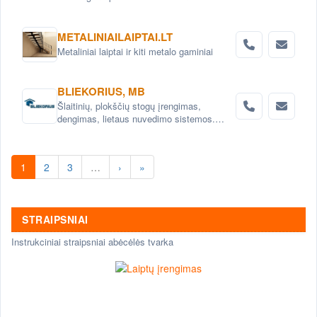
plokštės. Grindinio trinkelės. Pamatai.
Betoniniai šulinio žiedai. Tvoros elementai
METALINIAILAIPTAI.LT
Metaliniai laiptai ir kiti metalo gaminiai
BLIEKORIUS, MB
Šlaitinių, plokščių stogų įrengimas,
dengimas, lietaus nuvedimo sistemos.
Skardinimo darbai-stogui, langams ir kt.
Metalo konstrukcijų montavimas
1
2
3
…
›
»
STRAIPSNIAI
Instrukciniai straipsniai abėcėlės tvarka