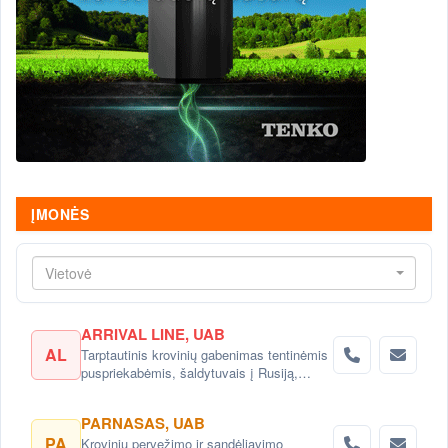
ĮMONĖS
Vietovė
ARRIVAL LINE, UAB
AL
Tarptautinis krovinių gabenimas tentinėmis
puspriekabėmis, šaldytuvais į Rusiją,
Baltarusiją, Ukrainą, Kazachstaną.
PARNASAS, UAB
PA
Krovinių pervežimo ir sandėliavimo