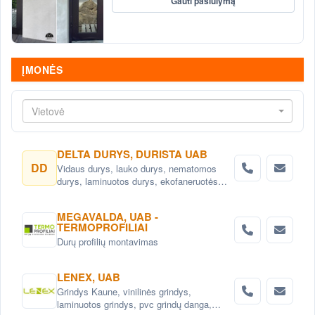
Gauti pasiūlymą
ĮMONĖS
Vietovė
DELTA DURYS, DURISTA UAB
DD
Vidaus durys, lauko durys, nematomos
durys, laminuotos durys, ekofaneruotės
durys, dažytos durys, faneruotos durys.
Durys Vilniuje.
MEGAVALDA, UAB -
TERMOPROFILIAI
Durų profilių montavimas
LENEX, UAB
Grindys Kaune, vinilinės grindys,
laminuotos grindys, pvc grindų danga,