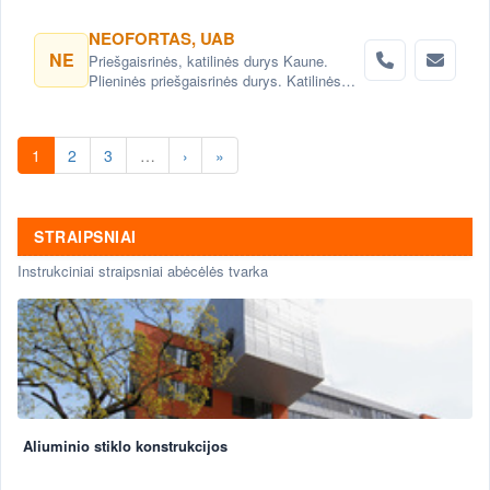
medžio masyvo grindys, parketas. Vidaus
durys: faneruotos, laminuotos,
NEOFORTAS, UAB
ekofaneruotės, medinės.
NE
Priešgaisrinės, katilinės durys Kaune.
Plieninės priešgaisrinės durys. Katilinės
durys su stiklu, ugniai atsparios durys.
Kompozicines įėjimo lauko durys Kaune.
1
2
3
…
›
»
STRAIPSNIAI
Instrukciniai straipsniai abėcėlės tvarka
Aliuminio stiklo konstrukcijos