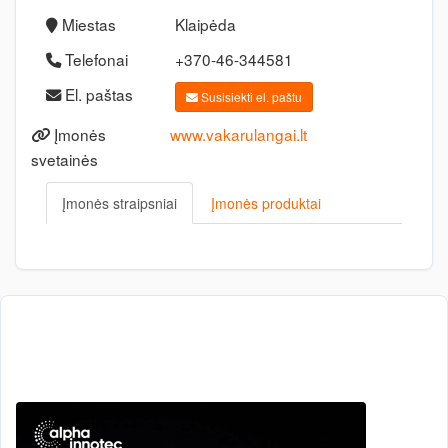
Miestas
Klaipėda
Telefonai
+370-46-344581
El. paštas
Susisiekti el. paštu
Įmonės
www.vakarulangai.lt
svetainės
Įmonės straipsniai
Įmonės produktai