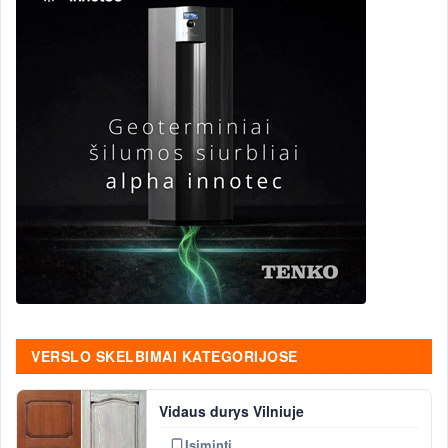
VERSLO SKELBIMAI KATEGORIJOSE
Vidaus durys Vilniuje
Įsiminti