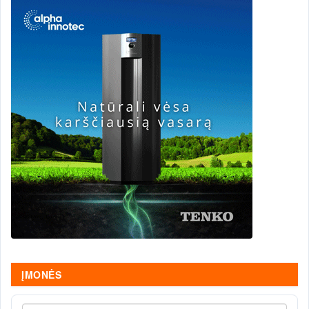
ĮMONĖS