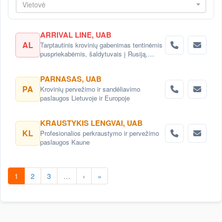
Vietovė
ARRIVAL LINE, UAB
AL
Tarptautinis krovinių gabenimas tentinėmis
puspriekabėmis, šaldytuvais į Rusiją,
Baltarusiją, Ukrainą, Kazachstaną.
PARNASAS, UAB
PA
Krovinių pervežimo ir sandėliavimo
paslaugos Lietuvoje ir Europoje
KRAUSTYKIS LENGVAI, UAB
KL
Profesionalios perkraustymo ir pervežimo
paslaugos Kaune
1
2
3
…
›
»